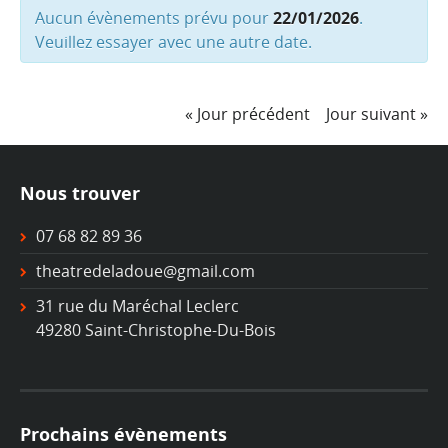
Aucun évènements prévu pour
22/01/2026
.
Veuillez essayer avec une autre date.
Navigation
Navigation
par
«
Jour précédent
Jour suivant
»
par
jour
jour
Nous trouver
07 68 82 89 36
theatredeladoue@gmail.com
31 rue du Maréchal Leclerc
49280 Saint-Christophe-Du-Bois
Prochains évènements